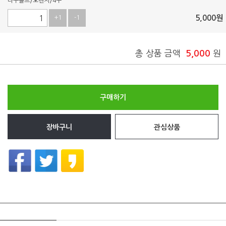
다구몰드/오렌지/4구
5,000
원
+1
-1
총 상품 금액
5,000
원
구매하기
장바구니
관심상품