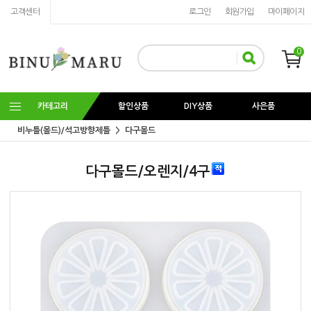
고객센터
로그인
회원가입
마이페이지
0
카테고리
할인상품
DIY상품
사은품
비누틀(몰드)/석고방향제틀
다구몰드
다구몰드/오렌지/4구