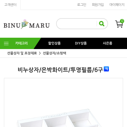
고객센터
로그인
회원가입
마이페이지
0
카테고리
할인상품
DIY상품
사은품
선물상자 및 포장재료
선물상자/쇼핑백
비누상자/은박화이트/투명필름/6구