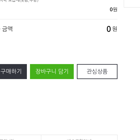
바닥 보습제(풋밤,무향)
원
0
0
품 금액
원
 구매하기
장바구니 담기
관심상품