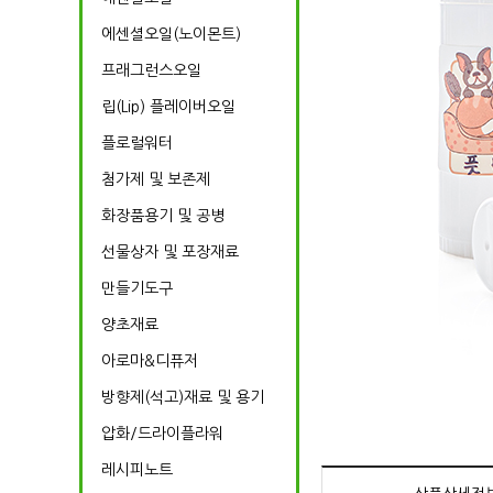
에센셜오일(노이몬트)
프래그런스오일
립(Lip) 플레이버오일
플로럴워터
첨가제 및 보존제
화장품용기 및 공병
선물상자 및 포장재료
만들기도구
양초재료
아로마&디퓨저
방향제(석고)재료 및 용기
압화/드라이플라워
레시피노트