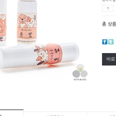
강아지 발
총 상
바로