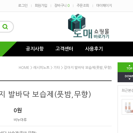
로그인
회원가입
장바구니
0
주문조회
마이페이지
공지사항
고객센터
사용후기
HOME
>
레시피노트
>
기타
> 강아지 발바닥 보습제(풋밤,무향)
최근본
지 발바닥 보습제(풋밤,무향)
0
원
비누마루