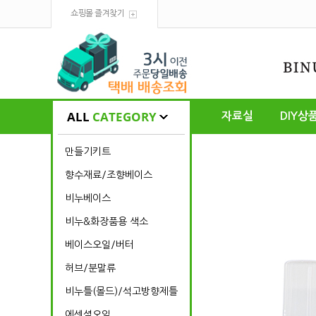
쇼핑몰 즐겨찾기
ALL
CATEGORY
자료실
DIY상
만들기키트
향수재료/조향베이스
비누베이스
비누&화장품용 색소
베이스오일/버터
허브/분말류
비누틀(몰드)/석고방향제틀
에센셜오일