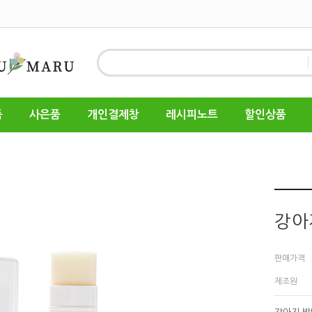
품
사은품
개인결제창
레시피노트
할인상품
강아
판매가격
제조원