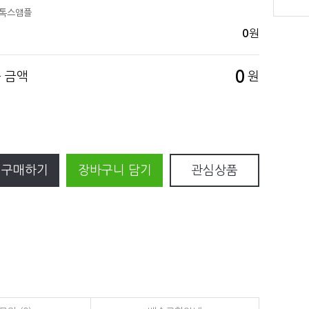
보톡스앰플
원
0
0
품 금액
원
 구매하기
장바구니 담기
관심상품