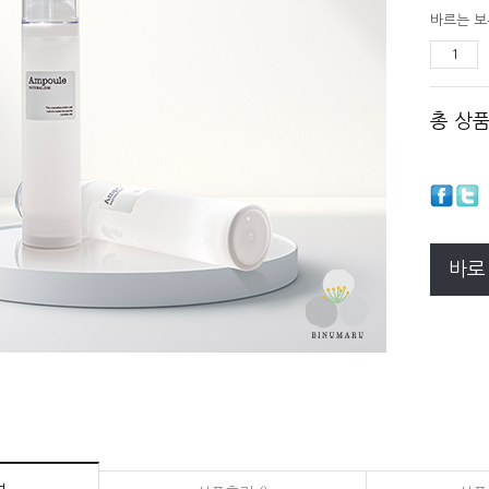
바르는 
총 상
바로