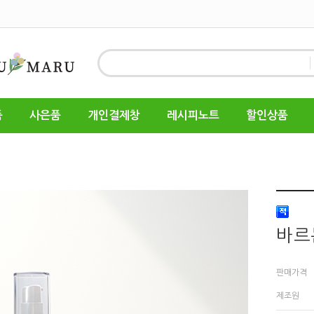
품
사은품
개인결제창
레시피노트
할인상품
바르
판매가격
제조원