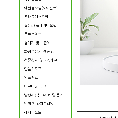
에센셜오일(노이몬트)
프래그런스오일
립(Lip) 플레이버오일
플로럴워터
첨가제 및 보존제
화장품용기 및 공병
선물상자 및 포장재료
만들기도구
양초재료
아로마&디퓨저
방향제(석고)재료 및 용기
압화/드라이플라워
레시피노트