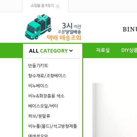
쇼핑몰 즐겨찾기
ALL
CATEGORY
자료실
DIY상
만들기키트
향수재료/조향베이스
비누베이스
비누&화장품용 색소
베이스오일/버터
허브/분말류
비누틀(몰드)/석고방향제틀
에센셜오일