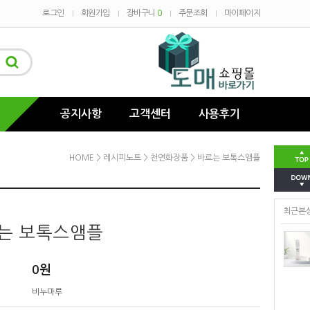
로그인
회원가입
장바구니
0
주문조회
마이페이지
공지사항
고객센터
사용후기
HOME
>
레시피노트
>
천연화장품
> 바르는 보톡스앰플
최근본
는 보톡스앰플
0
원
비누마루