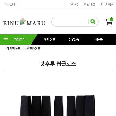
고객센터
로그인
회원가입
마이페이지
0
카테고리
할인상품
DIY상품
사은품
레시피노트
천연화장품
탕후루 립글로스