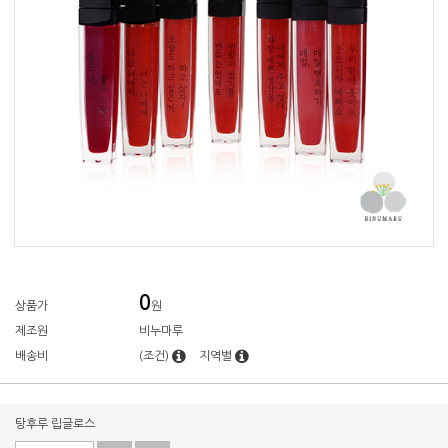
0
상품가
원
제조원
비누마루
배송비
(조건)
지역별
탕후루 립글로스