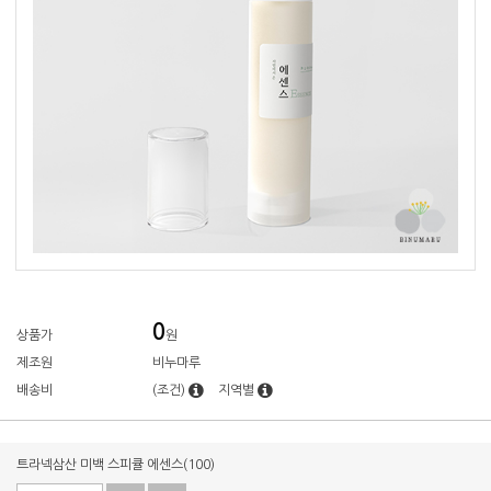
0
상품가
원
제조원
비누마루
배송비
(조건)
지역별
트라넥삼산 미백 스피큘 에센스(100)