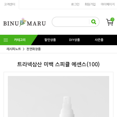
고객센터
로그인
회원가입
마이페이지
0
카테고리
할인상품
DIY상품
사은품
레시피노트
천연화장품
트라넥삼산 미백 스피큘 에센스(100)