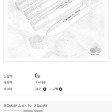
0
상품가
원
제조원
비누마루
배송비
(조건)
지역별
글루타치온 흔적 지우기 앰플&세럼