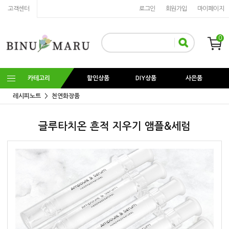
고객센터
로그인
회원가입
마이페이지
0
카테고리
할인상품
DIY상품
사은품
레시피노트
천연화장품
글루타치온 흔적 지우기 앰플&세럼