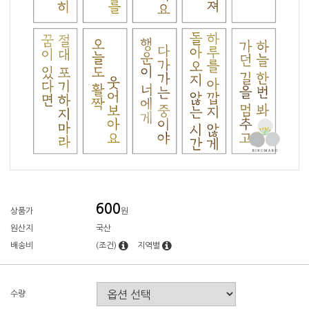
600
상품가
원
원산지
국산
배송비
(조건)
지역별
수량