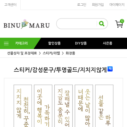
고객센터
로그인
회원가입
마이페이지
0
카테고리
할인상품
DIY상품
사은품
선물상자 및 포장재료
스티커/라벨
화장품
스티커/감성문구/투명골드/지치지않게