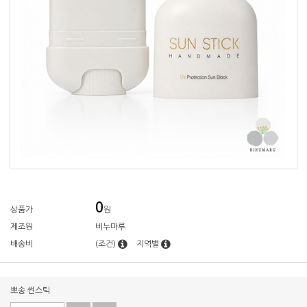
0
상품가
원
제조원
비누마루
배송비
(조건)
지역별
뽀송 썬스틱