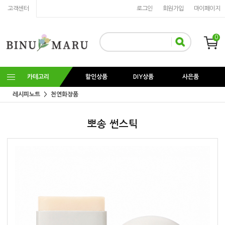
고객센터
로그인
회원가입
마이페이지
0
카테고리
할인상품
DIY상품
사은품
레시피노트
천연화장품
뽀송 썬스틱