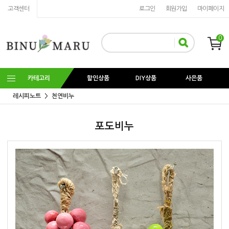
고객센터
로그인
회원가입
마이페이지
0
카테고리
할인상품
DIY상품
사은품
레시피노트
천연비누
포도비누