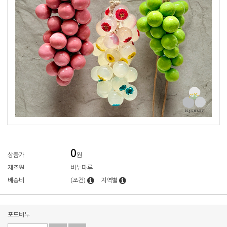
0
상품가
원
제조원
비누마루
배송비
(조건)
지역별
포도비누