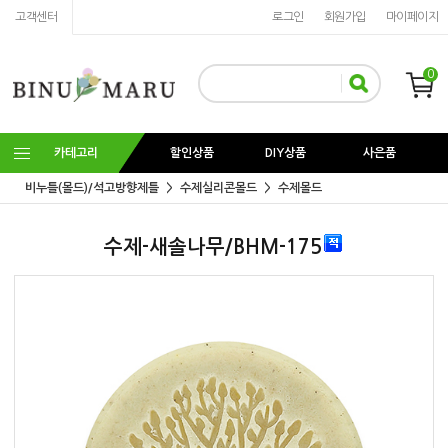
고객센터
로그인
회원가입
마이페이지
0
카테고리
할인상품
DIY상품
사은품
비누틀(몰드)/석고방향제틀
수제실리콘몰드
수제몰드
수제-새솔나무/BHM-175