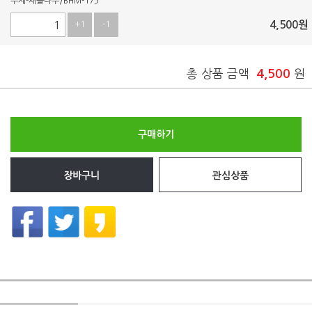
수제-새솔나무/BHM-175
4,500
원
+1
-1
총 상품 금액
4,500
원
구매하기
장바구니
관심상품