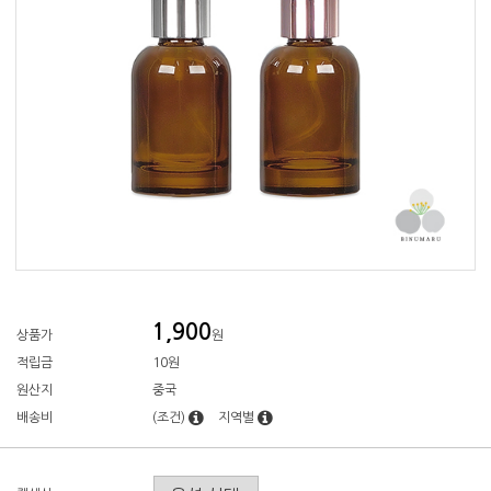
1,900
상품가
원
적립금
10원
원산지
중국
배송비
(조건)
지역별