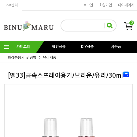
고객센터
로그인
회원가입
마이페이지
0
카테고리
할인상품
DIY상품
사은품
화장품용기 및 공병
유리제품
[벨33]금속스프레이용기/브라운/유리/30ml