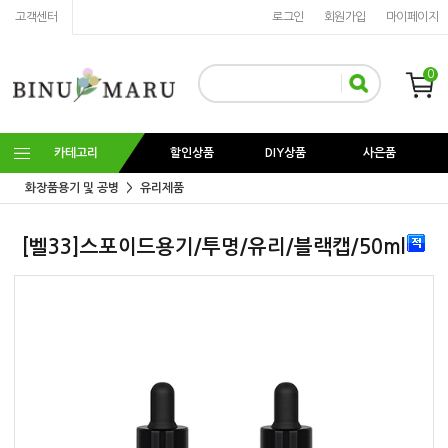
고객센터
로그인
회원가입
마이페이지
0
카테고리
할인상품
DIY상품
사은품
화장품용기 및 공병
유리제품
[벨33]스포이드용기/투명/유리/블랙캡/50ml