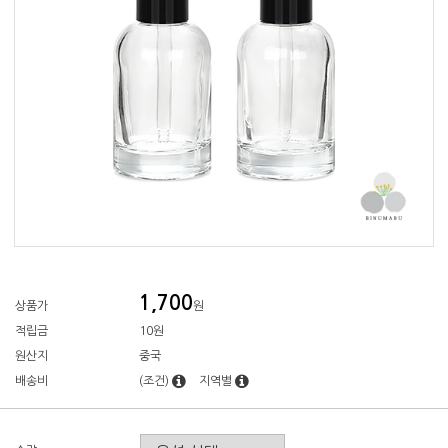
1,700
상품가
원
적립금
10원
원산지
중국
배송비
(조건)
지역별