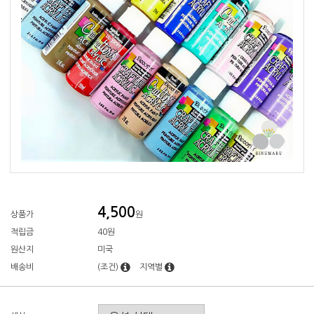
4,500
상품가
원
적립금
40원
원산지
미국
배송비
(조건)
지역별