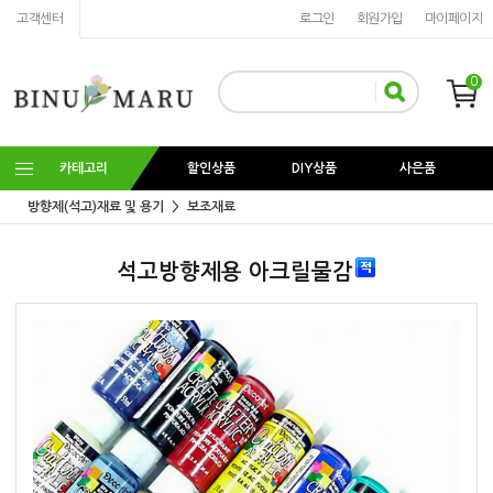
고객센터
로그인
회원가입
마이페이지
0
카테고리
할인상품
DIY상품
사은품
방향제(석고)재료 및 용기
보조재료
석고방향제용 아크릴물감