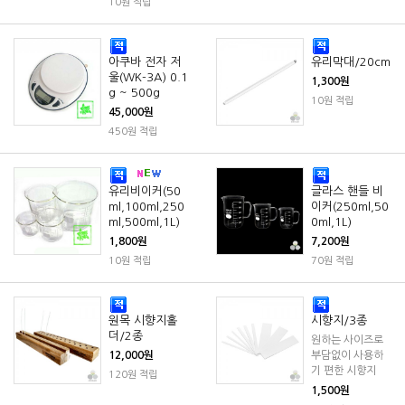
10원 적립
아쿠바 전자 저
유리막대/20cm
울(WK-3A) 0.1
1,300원
g ~ 500g
10원 적립
45,000원
450원 적립
유리비이커(50
글라스 핸들 비
ml,100ml,250
이커(250ml,50
ml,500ml,1L)
0ml,1L)
1,800원
7,200원
10원 적립
70원 적립
원목 시향지홀
시향지/3종
더/2종
원하는 사이즈로
12,000원
부담없이 사용하
기 편한 시향지
120원 적립
1,500원