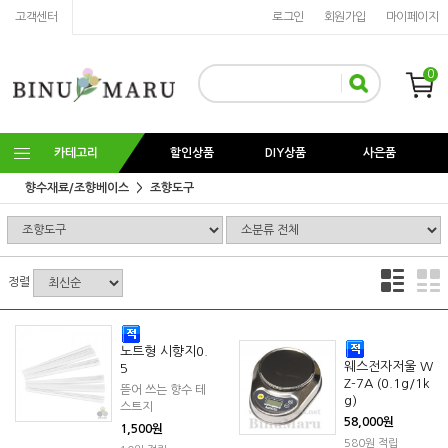
고객센터
로그인
회원가입
마이페이지
0
카테고리
할인상품
DIY상품
사은품
향수재료/조향베이스
조향도구
정렬
노트형 시향지0.
웨스전자저울 W
5
Z-7A (0.1g/1k
뜯어 쓰는 향수 테
g)
스트지
58,000원
1,500원
580원 적립