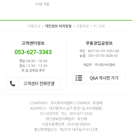
50원 적립
이용안내
개인정보 처리방침
이용약관
PC VER
|
|
|
고객센터정보
무통장입금정보
053-627-3343
국민 807101-01-435100
농협 301-0170-2605-61
평일 09:30 - 16:30
예금주 : 주식회사비엠씨
점심 12:30 - 13:30
토,일,공휴일 휴무
COMPANY : 주식회사비엠씨 / OWNER : 유경혜
ADDRESS : 대구광역시 남구 장전1길 43(대명동)
CS CENTER : TEL : 053-627-3343
개인정보관리책임자 : 유선혜
사업자등록번호 : 254-88-00056
통신판매업신고 : 제2015-대구남구-0122호