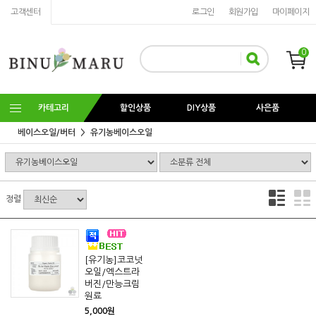
고객센터
로그인
회원가입
마이페이지
0
카테고리
할인상품
DIY상품
사은품
베이스오일/버터
유기농베이스오일
정렬
[유기농]코코넛
오일/엑스트라
버진/만능크림
원료
5,000원