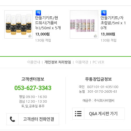
만들기키트/핸
만들기키트/자
드워시(거품비
초립밤/5ml x 1
누)/50ml x 5개
0개
13,000원
13,000원
130원 적립
130원 적립
이용안내
개인정보 처리방침
이용약관
PC VER
|
|
|
고객센터정보
무통장입금정보
053-627-3343
국민 807101-01-435100
농협 301-0170-2605-61
평일 09:30 - 16:30
예금주 : 주식회사비엠씨
점심 12:30 - 13:30
토,일,공휴일 휴무