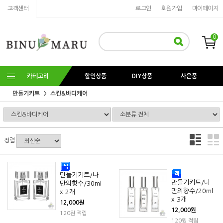
고객센터
로그인
회원가입
마이페이지
0
카테고리
할인상품
DIY상품
사은품
만들기키트
스킨&바디케어
정렬
만들기키트/나
만들기키트/나
만의향수/30ml
만의향수/20ml
x 2개
x 3개
12,000원
12,000원
120원 적립
120원 적립