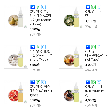
CPL 영국_잉글
CPL 영국_쟈스
리쉬 페어&프리
민
지아(Jo Malon
3,500원
e Type)
30원 적립
3,500원
30원 적립
CPL 영국_클린
CPL 영국_코코
코튼(Yankee C
마드모아젤(Cha
andle Type)
nel Type)
3,500원
4,000원
30원 적립
40원 적립
CPL 영국_헤스
CPL 영국_베이
페리데스(FRESH
(Diptyque typ
Type)
e)
3,500원
4,000원
30원 적립
40원 적립