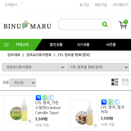
고객센터
로그인
회원가입
마이페이지
0
카테고리
할인상품
DIY상품
사은품
양초재료
양초&디퓨저향료
CPL 양초용 향료(영국)
정렬
CPL 영국_가든
CPL 영국_밀크
스윗피(Yankee
커피
Candle Type)
3,500원
3,500원
30원 적립
30원 적립