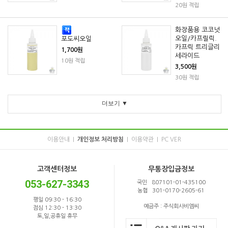
20원 적립
화장품용 코코넛
오일/카프릴릭.
포도씨오일
카프릭 트리글리
1,700원
세라이드
10원 적립
3,500원
30원 적립
더보기 ▼
이용안내
개인정보 처리방침
이용약관
PC VER
|
|
|
고객센터정보
무통장입금정보
053-627-3343
국민 807101-01-435100
농협 301-0170-2605-61
평일 09:30 - 16:30
예금주 : 주식회사비엠씨
점심 12:30 - 13:30
토,일,공휴일 휴무