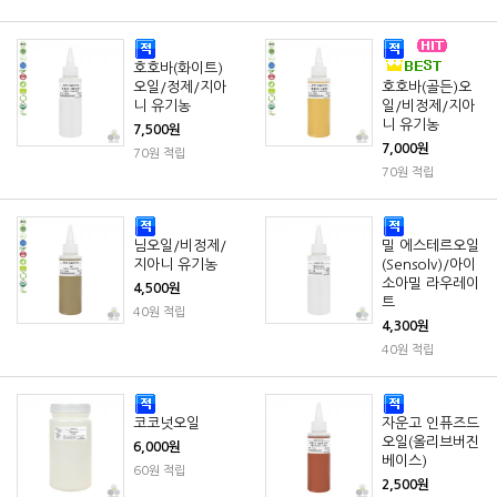
호호바(화이트)
오일/정제/지아
호호바(골든)오
니 유기농
일/비정제/지아
니 유기농
7,500원
7,000원
70원 적립
70원 적립
님오일/비정제/
밀 에스테르오일
지아니 유기농
(Sensolv)/아이
소아밀 라우레이
4,500원
트
40원 적립
4,300원
40원 적립
코코넛오일
자운고 인퓨즈드
오일(올리브버진
6,000원
베이스)
60원 적립
2,500원