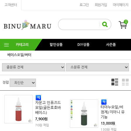
고객센터
로그인
회원가입
마이페이지
0
카테고리
할인상품
DIY상품
사은품
베이스오일/버터
정렬
자운고 인퓨즈드
타마누오일/비
오일(골든호호바
정제/지아니 유
베이스)
기농
7,900원
13,000원
70원 적립
130원 적립