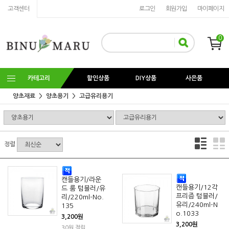
고객센터
로그인
회원가입
마이페이지
0
카테고리
할인상품
DIY상품
사은품
양초재료
양초용기
고급유리용기
정렬
캔들용기/라운
캔들용기/12각
드 룸 텀블러/유
프리즘 텀블러/
리/220ml-No.
유리/240ml-N
135
o.1033
3,200원
3,200원
30원 적립