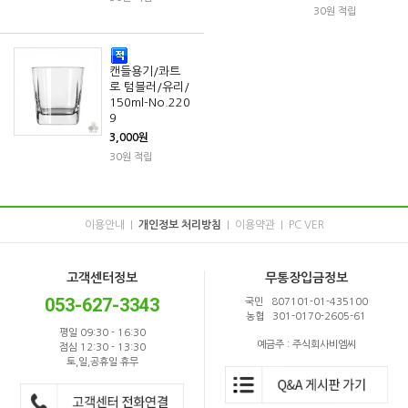
30원 적립
캔들용기/콰트
로 텀블러/유리/
150ml-No.220
9
3,000원
30원 적립
이용안내
개인정보 처리방침
이용약관
PC VER
|
|
|
고객센터정보
무통장입금정보
053-627-3343
국민 807101-01-435100
농협 301-0170-2605-61
평일 09:30 - 16:30
예금주 : 주식회사비엠씨
점심 12:30 - 13:30
토,일,공휴일 휴무